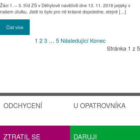
Žáci 1. – 3. tříd ZŠ v Děhylově navštívili dne 13. 11. 2018 pejsky v
našem útulku. Jistě to bylo pro ně krásné dopoledne, stejně […]
Číst více
1
2
3
…
5
Následující
Konec
Stránka 1 z 5
ODCHYCENÍ
U OPATROVNÍKA
ZTRATIL SE
DARUJI