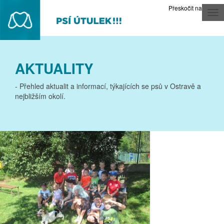
Přeskočit na obsah
Tog
nav
AKTUALITY
- Přehled aktualit a informací, týkajících se psů v Ostravě a
nejbližším okolí.