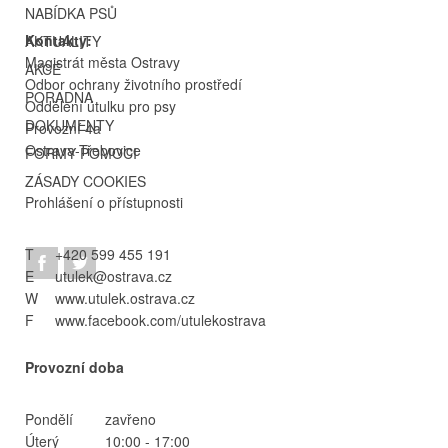
NABÍDKA PSŮ
Kontakty:
AKTUALITY
Magistrát města Ostravy
AKCE
Odbor ochrany životního prostředí
PORADNA
Oddělení útulku pro psy
DOKUMENTY
Provozní 4a
Ostrava-Třebovice
FORMY POMOCI
ZÁSADY COOKIES
Prohlášení o přístupnosti
T
+420 599 455 191
E
utulek@ostrava.cz
W
www.utulek.ostrava.cz
F
www.facebook.com/utulekostrava
Provozní doba
Pondělí
zavřeno
Úterý
10:00 - 17:00