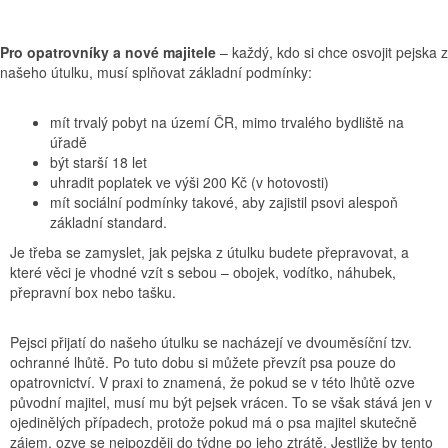
Pro opatrovníky a nové majitele
– každý, kdo si chce osvojit pejska z
našeho útulku, musí splňovat základní podmínky:
mít trvalý pobyt na území ČR, mimo trvalého bydliště na
úřadě
být starší 18 let
uhradit poplatek ve výši 200 Kč (v hotovosti)
mít sociální podmínky takové, aby zajistil psovi alespoň
základní standard.
Je třeba se zamyslet, jak pejska z útulku budete přepravovat, a
které věci je vhodné vzít s sebou – obojek, vodítko, náhubek,
přepravní box nebo tašku.
Pejsci přijatí do našeho útulku se nacházejí ve dvouměsíční tzv.
ochranné lhůtě. Po tuto dobu si můžete převzít psa pouze do
opatrovnictví. V praxi to znamená, že pokud se v této lhůtě ozve
původní majitel, musí mu být pejsek vrácen. To se však stává jen v
ojedinělých případech, protože pokud má o psa majitel skutečně
zájem, ozve se nejpozději do týdne po jeho ztrátě. Jestliže by tento