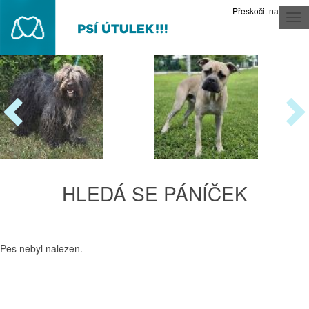
Přeskočit na obsah
Tog
nav
HLEDÁ SE PÁNÍČEK
Pes nebyl nalezen.