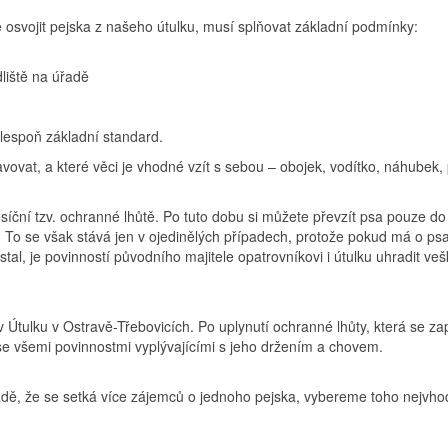
 osvojit pejska z našeho útulku, musí splňovat základní podmínky:
liště na úřadě
 alespoň základní standard.
avovat, a které věci je vhodné vzít s sebou – obojek, vodítko, náhubek,
síční tzv. ochranné lhůtě. Po tuto dobu si můžete převzít psa pouze do
. To se však stává jen v ojedinělých případech, protože pokud má o psa
astal, je povinností původního majitele opatrovníkovi i útulku uhradit v
Útulku v Ostravě-Třebovicích. Po uplynutí ochranné lhůty, která se zapo
e všemi povinnostmi vyplývajícími s jeho držením a chovem.
dě, že se setká více zájemců o jednoho pejska, vybereme toho nejvho