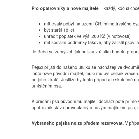
Pro opatrovníky a nové majitele
– každý, kdo si chce
mít trvalý pobyt na území ČR, mimo trvalého byd
být starší 18 let
uhradit poplatek ve výši 200 Kč (v hotovosti)
mít sociální podmínky takové, aby zajistil psovi
Je třeba se zamyslet, jak pejska z útulku budete přepr
Pejsci přijatí do našeho útulku se nacházejí ve dvoumě
lhůtě ozve původní majitel, musí mu být pejsek vrácen
po jeho ztrátě. Jestliže by tento případ ale skutečně n
umístěním psa.
K předání psa původnímu majiteli dochází poté přímo v 
opatrovník stává právoplatným novým majitelem psa, s
Vybraného pejska nelze předem rezervovat.
V přípa