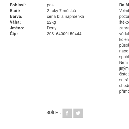
Pohlaví:
pes
Dalš
Stáří:
2 roky 7 měsíců
Velmi
Barva:
čena bíla naprsenka
pozor
Váha:
22kg
štěk
Jméno:
Deny
zahra
Čip:
203164000150444
vědět
kolem
půso
napom
spočí
Není
jiným
čisto
se r
chodí
přímo
SDÍLET: