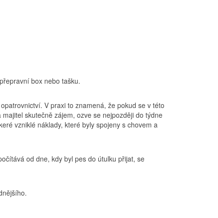
 přepravní box nebo tašku.
 opatrovnictví. V praxi to znamená, že pokud se v této
 majitel skutečně zájem, ozve se nejpozději do týdne
eškeré vzniklé náklady, které byly spojeny s chovem a
čítává od dne, kdy byl pes do útulku přijat, se
dnějšího.