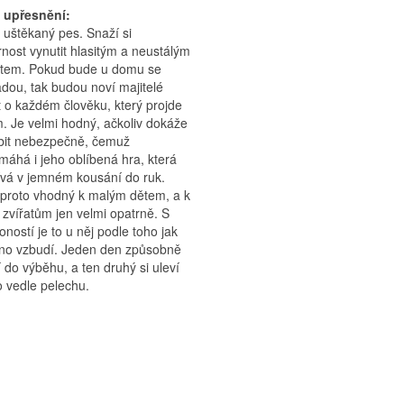
í upřesnění:
 uštěkaný pes. Snaží si
nost vynutit hlasitým a neustálým
otem. Pokud bude u domu se
dou, tak budou noví majitelé
 o každém člověku, který projde
. Je velmi hodný, ačkoliv dokáže
bit nebezpečně, čemuž
áhá i jeho oblíbená hra, která
vá v jemném kousání do ruk.
 proto vhodný k malým dětem, a k
 zvířatům jen velmi opatrně. S
toností je to u něj podle toho jak
áno vzbudí. Jeden den způsobně
 do výběhu, a ten druhý si uleví
 vedle pelechu.