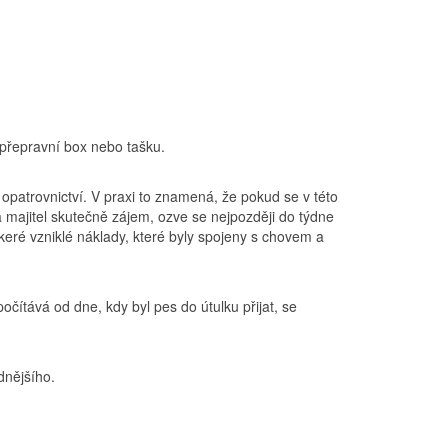
 přepravní box nebo tašku.
 opatrovnictví. V praxi to znamená, že pokud se v této
 majitel skutečně zájem, ozve se nejpozději do týdne
eškeré vzniklé náklady, které byly spojeny s chovem a
čítává od dne, kdy byl pes do útulku přijat, se
dnějšího.