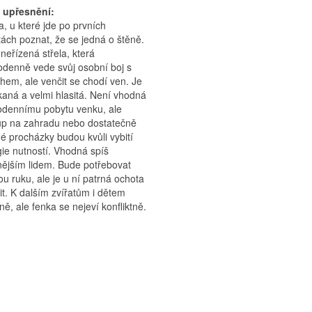
í upřesnění:
, u které jde po prvních
ách poznat, že se jedná o štěně.
 neřízená střela, která
denně vede svůj osobní boj s
hem, ale venčit se chodí ven. Je
aná a velmi hlasitá. Není vhodná
odennímu pobytu venku, ale
up na zahradu nebo dostatečně
é procházky budou kvůli vybití
ie nutností. Vhodná spíš
nějším lidem. Bude potřebovat
u ruku, ale je u ní patrná ochota
it. K dalším zvířatům i dětem
ně, ale fenka se nejeví konfliktně.