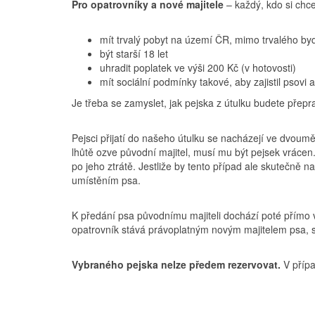
Pro opatrovníky a nové majitele
– každý, kdo si chce
mít trvalý pobyt na území ČR, mimo trvalého byd
být starší 18 let
uhradit poplatek ve výši 200 Kč (v hotovosti)
mít sociální podmínky takové, aby zajistil psovi
Je třeba se zamyslet, jak pejska z útulku budete přepr
Pejsci přijatí do našeho útulku se nacházejí ve dvoumě
lhůtě ozve původní majitel, musí mu být pejsek vrácen
po jeho ztrátě. Jestliže by tento případ ale skutečně n
umístěním psa.
K předání psa původnímu majiteli dochází poté přímo v 
opatrovník stává právoplatným novým majitelem psa, s
Vybraného pejska nelze předem rezervovat.
V přípa