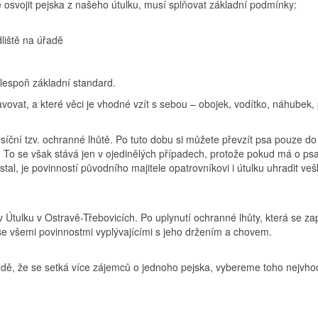
 osvojit pejska z našeho útulku, musí splňovat základní podmínky:
liště na úřadě
 alespoň základní standard.
avovat, a které věci je vhodné vzít s sebou – obojek, vodítko, náhubek,
síční tzv. ochranné lhůtě. Po tuto dobu si můžete převzít psa pouze do
. To se však stává jen v ojedinělých případech, protože pokud má o psa
astal, je povinností původního majitele opatrovníkovi i útulku uhradit v
Útulku v Ostravě-Třebovicích. Po uplynutí ochranné lhůty, která se zapo
e všemi povinnostmi vyplývajícími s jeho držením a chovem.
dě, že se setká více zájemců o jednoho pejska, vybereme toho nejvho