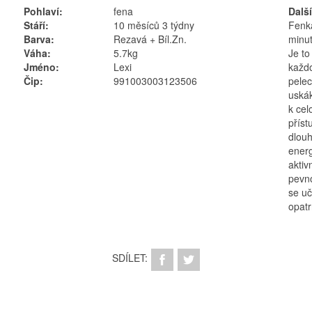
Pohlaví:
fena
Dalš
Stáří:
10 měsíců 3 týdny
Fenka
Barva:
Rezavá + Bíl.Zn.
minut
Váha:
5.7kg
Je to
Jméno:
Lexi
každo
Čip:
991003003123506
pelec
uskák
k cel
příst
dlouh
energ
aktiv
pevno
se uč
opatr
SDÍLET: