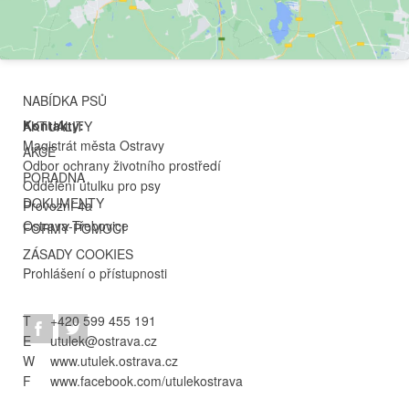
NABÍDKA PSŮ
Kontakty:
AKTUALITY
Magistrát města Ostravy
AKCE
Odbor ochrany životního prostředí
PORADNA
Oddělení útulku pro psy
DOKUMENTY
Provozní 4a
Ostrava-Třebovice
FORMY POMOCI
ZÁSADY COOKIES
Prohlášení o přístupnosti
T
+420 599 455 191
E
utulek@ostrava.cz
W
www.utulek.ostrava.cz
F
www.facebook.com/utulekostrava