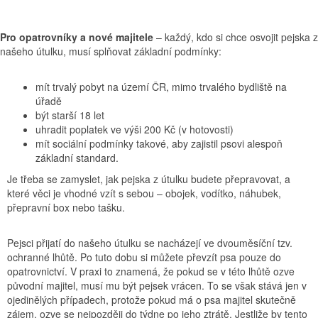
Pro opatrovníky a nové majitele
– každý, kdo si chce osvojit pejska z
našeho útulku, musí splňovat základní podmínky:
mít trvalý pobyt na území ČR, mimo trvalého bydliště na
úřadě
být starší 18 let
uhradit poplatek ve výši 200 Kč (v hotovosti)
mít sociální podmínky takové, aby zajistil psovi alespoň
základní standard.
Je třeba se zamyslet, jak pejska z útulku budete přepravovat, a
které věci je vhodné vzít s sebou – obojek, vodítko, náhubek,
přepravní box nebo tašku.
Pejsci přijatí do našeho útulku se nacházejí ve dvouměsíční tzv.
ochranné lhůtě. Po tuto dobu si můžete převzít psa pouze do
opatrovnictví. V praxi to znamená, že pokud se v této lhůtě ozve
původní majitel, musí mu být pejsek vrácen. To se však stává jen v
ojedinělých případech, protože pokud má o psa majitel skutečně
zájem, ozve se nejpozději do týdne po jeho ztrátě. Jestliže by tento