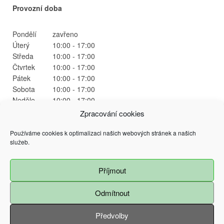
Provozní doba
Pondělí
zavřeno
Úterý
10:00 - 17:00
Středa
10:00 - 17:00
Čtvrtek
10:00 - 17:00
Pátek
10:00 - 17:00
Sobota
10:00 - 17:00
Neděle
10:00 - 17:00
Zpracování cookies
Používáme cookies k optimalizaci našich webových stránek a našich
služeb.
Příjmout
@ 2015 Magistrát města Ostrava
Prokešovo náměstí 9, 729 30 Ostrava
Všechna práva vyhrazena - použití obsahu nebo jeho částí je možné pouze se
Odmítnout
souhlasem Magistrátu města Ostravy
Předvolby