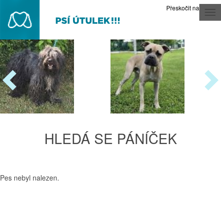
Přeskočit na obsah
Tog
nav
HLEDÁ SE PÁNÍČEK
Pes nebyl nalezen.