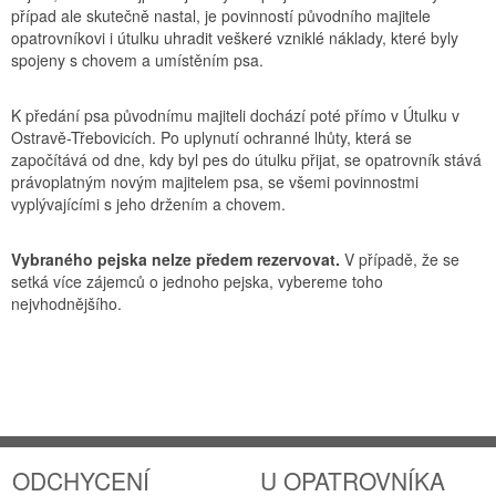
případ ale skutečně nastal, je povinností původního majitele
opatrovníkovi i útulku uhradit veškeré vzniklé náklady, které byly
spojeny s chovem a umístěním psa.
K předání psa původnímu majiteli dochází poté přímo v Útulku v
Ostravě-Třebovicích. Po uplynutí ochranné lhůty, která se
započítává od dne, kdy byl pes do útulku přijat, se opatrovník stává
právoplatným novým majitelem psa, se všemi povinnostmi
vyplývajícími s jeho držením a chovem.
Vybraného pejska nelze předem rezervovat.
V případě, že se
setká více zájemců o jednoho pejska, vybereme toho
nejvhodnějšího.
ODCHYCENÍ
U OPATROVNÍKA