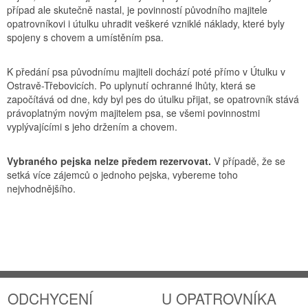
případ ale skutečně nastal, je povinností původního majitele
opatrovníkovi i útulku uhradit veškeré vzniklé náklady, které byly
spojeny s chovem a umístěním psa.
K předání psa původnímu majiteli dochází poté přímo v Útulku v
Ostravě-Třebovicích. Po uplynutí ochranné lhůty, která se
započítává od dne, kdy byl pes do útulku přijat, se opatrovník stává
právoplatným novým majitelem psa, se všemi povinnostmi
vyplývajícími s jeho držením a chovem.
Vybraného pejska nelze předem rezervovat.
V případě, že se
setká více zájemců o jednoho pejska, vybereme toho
nejvhodnějšího.
ODCHYCENÍ
U OPATROVNÍKA