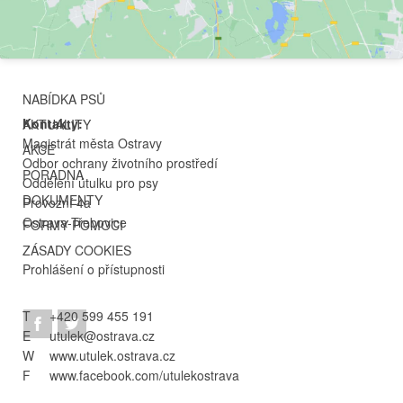
NABÍDKA PSŮ
Kontakty:
AKTUALITY
Magistrát města Ostravy
AKCE
Odbor ochrany životního prostředí
PORADNA
Oddělení útulku pro psy
DOKUMENTY
Provozní 4a
Ostrava-Třebovice
FORMY POMOCI
ZÁSADY COOKIES
Prohlášení o přístupnosti
T
+420 599 455 191
E
utulek@ostrava.cz
W
www.utulek.ostrava.cz
F
www.facebook.com/utulekostrava