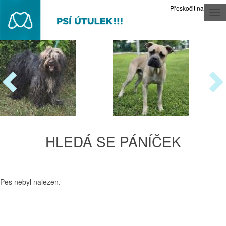
Přeskočit na obsah
Tog
nav
HLEDÁ SE PÁNÍČEK
Pes nebyl nalezen.