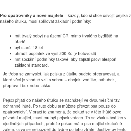
Pro opatrovníky a nové majitele
– každý, kdo si chce osvojit pejska z
našeho útulku, musí splňovat základní podmínky:
mít trvalý pobyt na území ČR, mimo trvalého bydliště na
úřadě
být starší 18 let
uhradit poplatek ve výši 200 Kč (v hotovosti)
mít sociální podmínky takové, aby zajistil psovi alespoň
základní standard.
Je třeba se zamyslet, jak pejska z útulku budete přepravovat, a
které věci je vhodné vzít s sebou – obojek, vodítko, náhubek,
přepravní box nebo tašku.
Pejsci přijatí do našeho útulku se nacházejí ve dvouměsíční tzv.
ochranné lhůtě. Po tuto dobu si můžete převzít psa pouze do
opatrovnictví. V praxi to znamená, že pokud se v této lhůtě ozve
původní majitel, musí mu být pejsek vrácen. To se však stává jen v
ojedinělých případech, protože pokud má o psa majitel skutečně
zájem, ozve se nejpozději do týdne po jeho ztrátě. Jestliže by tento