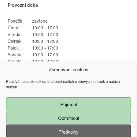
Provozní doba
Pondělí
zavřeno
Úterý
10:00 - 17:00
Středa
10:00 - 17:00
Čtvrtek
10:00 - 17:00
Pátek
10:00 - 17:00
Sobota
10:00 - 17:00
Neděle
10:00 - 17:00
Zpracování cookies
Používáme cookies k optimalizaci našich webových stránek a našich
služeb.
Příjmout
@ 2015 Magistrát města Ostrava
Prokešovo náměstí 9, 729 30 Ostrava
Všechna práva vyhrazena - použití obsahu nebo jeho částí je možné pouze se
Odmítnout
souhlasem Magistrátu města Ostravy
Předvolby