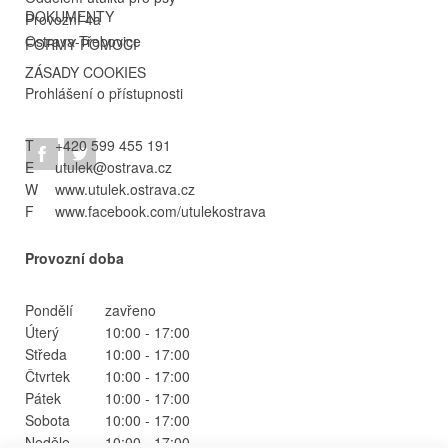
DOKUMENTY
Provozní 4a
Ostrava-Třebovice
FORMY POMOCI
ZÁSADY COOKIES
Prohlášení o přístupnosti
T
+420 599 455 191
E
utulek@ostrava.cz
W
www.utulek.ostrava.cz
F
www.facebook.com/utulekostrava
Provozní doba
Pondělí
zavřeno
Úterý
10:00 - 17:00
Středa
10:00 - 17:00
Čtvrtek
10:00 - 17:00
Pátek
10:00 - 17:00
Sobota
10:00 - 17:00
Neděle
10:00 - 17:00