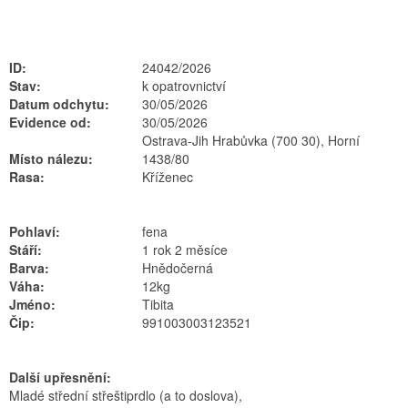
ID:
24042/2026
Stav:
k opatrovnictví
Datum odchytu:
30/05/2026
Evidence od:
30/05/2026
Ostrava-Jih Hrabůvka (700 30), Horní
Místo nálezu:
1438/80
Rasa:
Kříženec
Pohlaví:
fena
Stáří:
1 rok 2 měsíce
Barva:
Hnědočerná
Váha:
12kg
Jméno:
Tibita
Čip:
991003003123521
Další upřesnění:
Mladé střední střeštiprdlo (a to doslova),