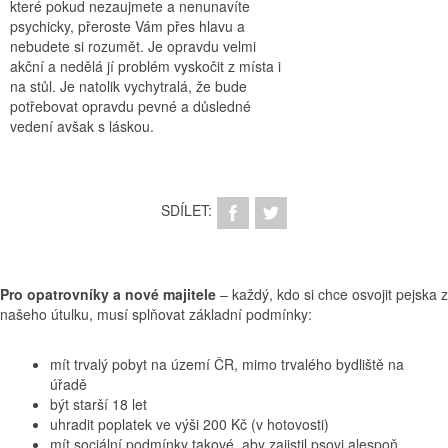
které pokud nezaujmete a nenunavíte
psychicky, přeroste Vám přes hlavu a
nebudete si rozumět. Je opravdu velmi
akční a nedělá jí problém vyskočit z místa i
na stůl. Je natolik vychytralá, že bude
potřebovat opravdu pevné a důsledné
vedení avšak s láskou.
SDÍLET:
Pro opatrovníky a nové majitele
– každý, kdo si chce osvojit pejska z
našeho útulku, musí splňovat základní podmínky:
mít trvalý pobyt na území ČR, mimo trvalého bydliště na
úřadě
být starší 18 let
uhradit poplatek ve výši 200 Kč (v hotovosti)
mít sociální podmínky takové, aby zajistil psovi alespoň