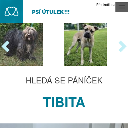
Přeskočit na obsah
Tog
nav
HLEDÁ SE PÁNÍČEK
TIBITA