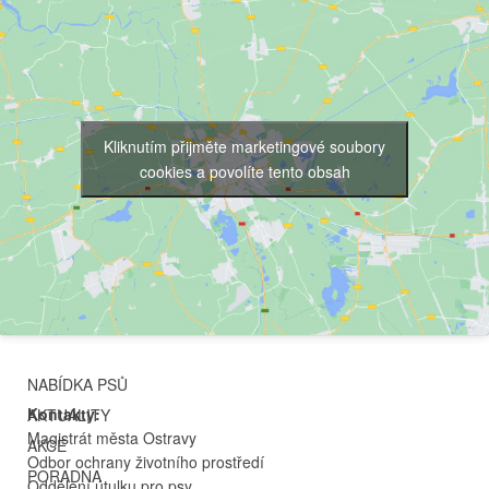
Kliknutím přijměte marketingové soubory
cookies a povolíte tento obsah
NABÍDKA PSŮ
Kontakty:
AKTUALITY
Magistrát města Ostravy
AKCE
Odbor ochrany životního prostředí
PORADNA
Oddělení útulku pro psy