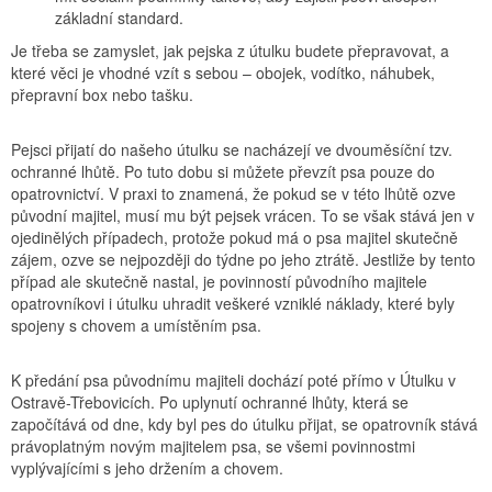
základní standard.
Je třeba se zamyslet, jak pejska z útulku budete přepravovat, a
které věci je vhodné vzít s sebou – obojek, vodítko, náhubek,
přepravní box nebo tašku.
Pejsci přijatí do našeho útulku se nacházejí ve dvouměsíční tzv.
ochranné lhůtě. Po tuto dobu si můžete převzít psa pouze do
opatrovnictví. V praxi to znamená, že pokud se v této lhůtě ozve
původní majitel, musí mu být pejsek vrácen. To se však stává jen v
ojedinělých případech, protože pokud má o psa majitel skutečně
zájem, ozve se nejpozději do týdne po jeho ztrátě. Jestliže by tento
případ ale skutečně nastal, je povinností původního majitele
opatrovníkovi i útulku uhradit veškeré vzniklé náklady, které byly
spojeny s chovem a umístěním psa.
K předání psa původnímu majiteli dochází poté přímo v Útulku v
Ostravě-Třebovicích. Po uplynutí ochranné lhůty, která se
započítává od dne, kdy byl pes do útulku přijat, se opatrovník stává
právoplatným novým majitelem psa, se všemi povinnostmi
vyplývajícími s jeho držením a chovem.