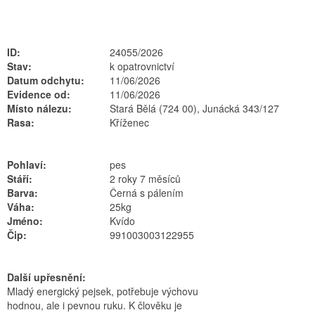
ID:
24055/2026
Stav:
k opatrovnictví
Datum odchytu:
11/06/2026
Evidence od:
11/06/2026
Místo nálezu:
Stará Bělá (724 00), Junácká 343/127
Rasa:
Kříženec
Pohlaví:
pes
Stáří:
2 roky 7 měsíců
Barva:
Černá s pálením
Váha:
25kg
Jméno:
Kvído
Čip:
991003003122955
Další upřesnění:
Mladý energický pejsek, potřebuje výchovu
hodnou, ale i pevnou ruku. K člověku je