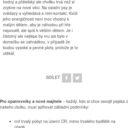
hodný a přátelský ale chvilku trvá než si
zvykne na nové věci. Na ostatní psy je
zvědavý a vyhledává s nimi kontakt. Kvůli
jeho energičnosti není moc vhodný k
malým dětem, aby je náhodou při hře
nepovalil, ale spíš k větším dětem. Je i
čistotný ale nejlépe by mu asi bylo v
domečku se zahrádkou, v případě že
budou vysoké a pevné ploty, protože je to
utěkář.
SDÍLET:
Pro opatrovníky a nové majitele
– každý, kdo si chce osvojit pejska z
našeho útulku, musí splňovat základní podmínky:
mít trvalý pobyt na území ČR, mimo trvalého bydliště na
úřadě