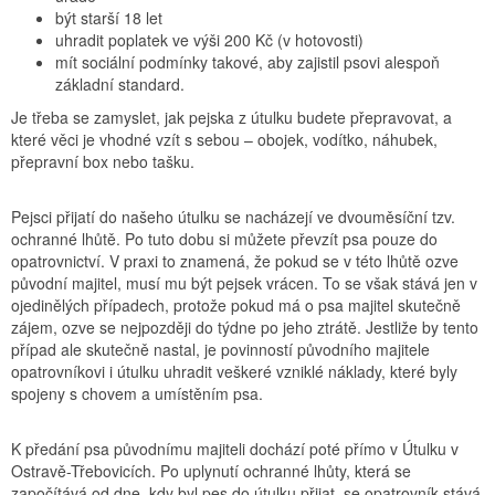
být starší 18 let
uhradit poplatek ve výši 200 Kč (v hotovosti)
mít sociální podmínky takové, aby zajistil psovi alespoň
základní standard.
Je třeba se zamyslet, jak pejska z útulku budete přepravovat, a
které věci je vhodné vzít s sebou – obojek, vodítko, náhubek,
přepravní box nebo tašku.
Pejsci přijatí do našeho útulku se nacházejí ve dvouměsíční tzv.
ochranné lhůtě. Po tuto dobu si můžete převzít psa pouze do
opatrovnictví. V praxi to znamená, že pokud se v této lhůtě ozve
původní majitel, musí mu být pejsek vrácen. To se však stává jen v
ojedinělých případech, protože pokud má o psa majitel skutečně
zájem, ozve se nejpozději do týdne po jeho ztrátě. Jestliže by tento
případ ale skutečně nastal, je povinností původního majitele
opatrovníkovi i útulku uhradit veškeré vzniklé náklady, které byly
spojeny s chovem a umístěním psa.
K předání psa původnímu majiteli dochází poté přímo v Útulku v
Ostravě-Třebovicích. Po uplynutí ochranné lhůty, která se
započítává od dne, kdy byl pes do útulku přijat, se opatrovník stává