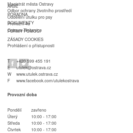
Magistrát města Ostravy
AKCE
Odbor ochrany životního prostředí
PORADNA
Oddělení útulku pro psy
DOKUMENTY
Provozní 4a
Ostrava-Třebovice
FORMY POMOCI
ZÁSADY COOKIES
Prohlášení o přístupnosti
T
+420 599 455 191
E
utulek@ostrava.cz
W
www.utulek.ostrava.cz
F
www.facebook.com/utulekostrava
Provozní doba
Pondělí
zavřeno
Úterý
10:00 - 17:00
Středa
10:00 - 17:00
Čtvrtek
10:00 - 17:00