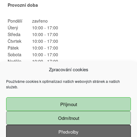
Provozní doba
Pondělí
zavřeno
Úterý
10:00 - 17:00
Středa
10:00 - 17:00
Čtvrtek
10:00 - 17:00
Pátek
10:00 - 17:00
Sobota
10:00 - 17:00
Neděle
10:00 - 17:00
Zpracování cookies
Používáme cookies k optimalizaci našich webových stránek a našich
služeb.
Příjmout
@ 2015 Magistrát města Ostrava
Prokešovo náměstí 9, 729 30 Ostrava
Všechna práva vyhrazena - použití obsahu nebo jeho částí je možné pouze se
Odmítnout
souhlasem Magistrátu města Ostravy
Předvolby