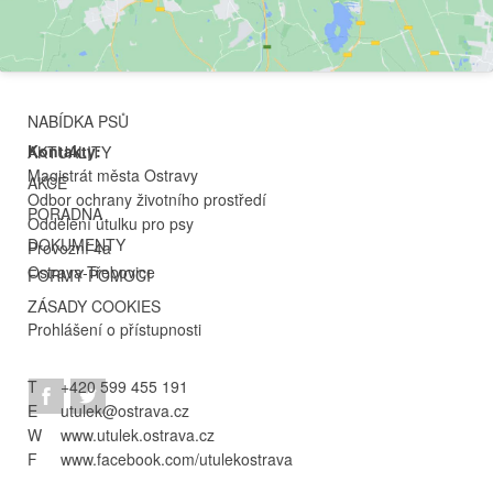
NABÍDKA PSŮ
Kontakty:
AKTUALITY
Magistrát města Ostravy
AKCE
Odbor ochrany životního prostředí
PORADNA
Oddělení útulku pro psy
DOKUMENTY
Provozní 4a
Ostrava-Třebovice
FORMY POMOCI
ZÁSADY COOKIES
Prohlášení o přístupnosti
T
+420 599 455 191
E
utulek@ostrava.cz
W
www.utulek.ostrava.cz
F
www.facebook.com/utulekostrava