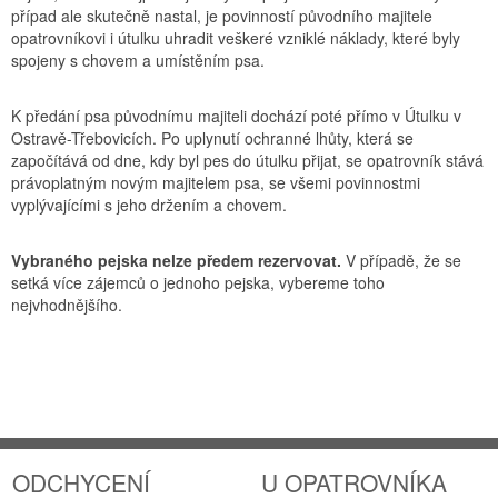
případ ale skutečně nastal, je povinností původního majitele
opatrovníkovi i útulku uhradit veškeré vzniklé náklady, které byly
spojeny s chovem a umístěním psa.
K předání psa původnímu majiteli dochází poté přímo v Útulku v
Ostravě-Třebovicích. Po uplynutí ochranné lhůty, která se
započítává od dne, kdy byl pes do útulku přijat, se opatrovník stává
právoplatným novým majitelem psa, se všemi povinnostmi
vyplývajícími s jeho držením a chovem.
Vybraného pejska nelze předem rezervovat.
V případě, že se
setká více zájemců o jednoho pejska, vybereme toho
nejvhodnějšího.
ODCHYCENÍ
U OPATROVNÍKA