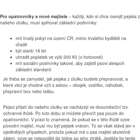
Pro opatrovníky a nové majitele
– každý, kdo si chce osvojit pejska z
našeho útulku, musí splňovat základní podmínky:
mít trvalý pobyt na území ČR, mimo trvalého bydliště na
úřadě
být starší 18 let
uhradit poplatek ve výši 200 Kč (v hotovosti)
mít sociální podmínky takové, aby zajistil psovi alespoň
základní standard.
Je třeba se zamyslet, jak pejska z útulku budete přepravovat, a
které věci je vhodné vzít s sebou – obojek, vodítko, náhubek,
přepravní box nebo tašku.
Pejsci přijatí do našeho útulku se nacházejí ve dvouměsíční tzv.
ochranné lhůtě. Po tuto dobu si můžete převzít psa pouze do
opatrovnictví. V praxi to znamená, že pokud se v této lhůtě ozve
původní majitel, musí mu být pejsek vrácen. To se však stává jen v
ojedinělých případech, protože pokud má o psa majitel skutečně
zájem, ozve se nejpozději do týdne po jeho ztrátě. Jestliže by tento