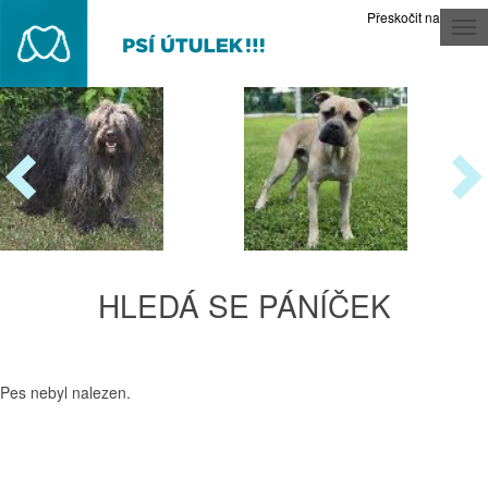
Přeskočit na obsah
Tog
nav
HLEDÁ SE PÁNÍČEK
Pes nebyl nalezen.