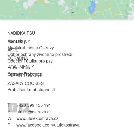
NABÍDKA PSŮ
Kontakty:
AKTUALITY
Magistrát města Ostravy
AKCE
Odbor ochrany životního prostředí
PORADNA
Oddělení útulku pro psy
DOKUMENTY
Provozní 4a
Ostrava-Třebovice
FORMY POMOCI
ZÁSADY COOKIES
Prohlášení o přístupnosti
T
+420 599 455 191
E
utulek@ostrava.cz
W
www.utulek.ostrava.cz
F
www.facebook.com/utulekostrava