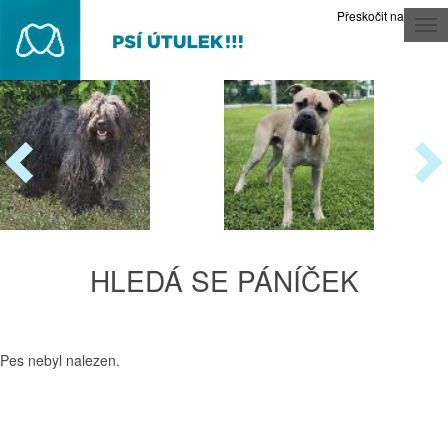
Přeskočit na obsah
Tog
nav
HLEDÁ SE PÁNÍČEK
Pes nebyl nalezen.