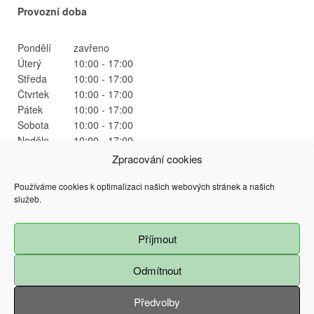
Provozní doba
Pondělí
zavřeno
Úterý
10:00 - 17:00
Středa
10:00 - 17:00
Čtvrtek
10:00 - 17:00
Pátek
10:00 - 17:00
Sobota
10:00 - 17:00
Neděle
10:00 - 17:00
Zpracování cookies
Používáme cookies k optimalizaci našich webových stránek a našich
služeb.
Příjmout
@ 2015 Magistrát města Ostrava
Prokešovo náměstí 9, 729 30 Ostrava
Všechna práva vyhrazena - použití obsahu nebo jeho částí je možné pouze se
Odmítnout
souhlasem Magistrátu města Ostravy
Předvolby