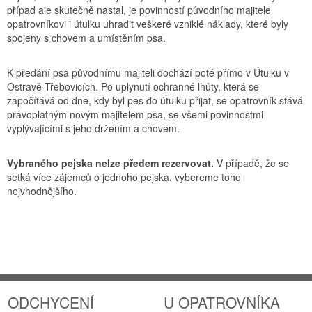
případ ale skutečně nastal, je povinností původního majitele
opatrovníkovi i útulku uhradit veškeré vzniklé náklady, které byly
spojeny s chovem a umístěním psa.
K předání psa původnímu majiteli dochází poté přímo v Útulku v
Ostravě-Třebovicích. Po uplynutí ochranné lhůty, která se
započítává od dne, kdy byl pes do útulku přijat, se opatrovník stává
právoplatným novým majitelem psa, se všemi povinnostmi
vyplývajícími s jeho držením a chovem.
Vybraného pejska nelze předem rezervovat.
V případě, že se
setká více zájemců o jednoho pejska, vybereme toho
nejvhodnějšího.
ODCHYCENÍ
U OPATROVNÍKA