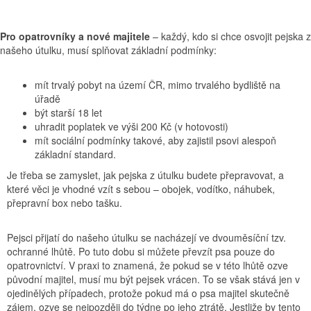
Pro opatrovníky a nové majitele
– každý, kdo si chce osvojit pejska z
našeho útulku, musí splňovat základní podmínky:
mít trvalý pobyt na území ČR, mimo trvalého bydliště na
úřadě
být starší 18 let
uhradit poplatek ve výši 200 Kč (v hotovosti)
mít sociální podmínky takové, aby zajistil psovi alespoň
základní standard.
Je třeba se zamyslet, jak pejska z útulku budete přepravovat, a
které věci je vhodné vzít s sebou – obojek, vodítko, náhubek,
přepravní box nebo tašku.
Pejsci přijatí do našeho útulku se nacházejí ve dvouměsíční tzv.
ochranné lhůtě. Po tuto dobu si můžete převzít psa pouze do
opatrovnictví. V praxi to znamená, že pokud se v této lhůtě ozve
původní majitel, musí mu být pejsek vrácen. To se však stává jen v
ojedinělých případech, protože pokud má o psa majitel skutečně
zájem, ozve se nejpozději do týdne po jeho ztrátě. Jestliže by tento