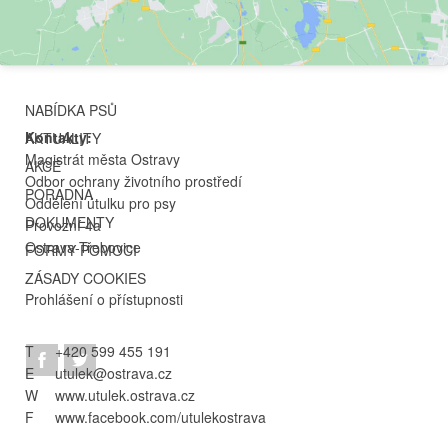
NABÍDKA PSŮ
Kontakty:
AKTUALITY
Magistrát města Ostravy
AKCE
Odbor ochrany životního prostředí
PORADNA
Oddělení útulku pro psy
DOKUMENTY
Provozní 4a
Ostrava-Třebovice
FORMY POMOCI
ZÁSADY COOKIES
Prohlášení o přístupnosti
T
+420 599 455 191
E
utulek@ostrava.cz
W
www.utulek.ostrava.cz
F
www.facebook.com/utulekostrava