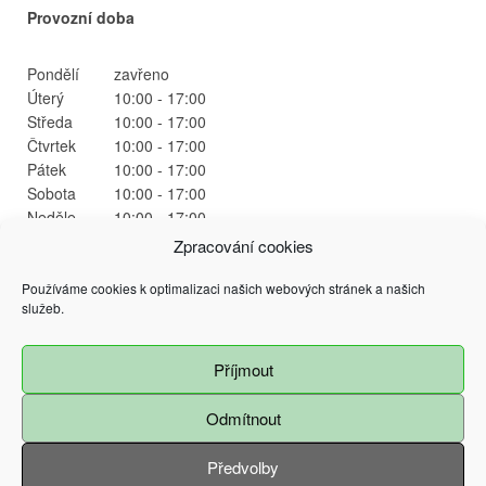
Provozní doba
Pondělí
zavřeno
Úterý
10:00 - 17:00
Středa
10:00 - 17:00
Čtvrtek
10:00 - 17:00
Pátek
10:00 - 17:00
Sobota
10:00 - 17:00
Neděle
10:00 - 17:00
Zpracování cookies
Používáme cookies k optimalizaci našich webových stránek a našich
služeb.
Příjmout
@ 2015 Magistrát města Ostrava
Prokešovo náměstí 9, 729 30 Ostrava
Všechna práva vyhrazena - použití obsahu nebo jeho částí je možné pouze se
Odmítnout
souhlasem Magistrátu města Ostravy
Předvolby