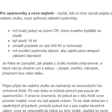
Pro opatrovníky a nové majitele
– každý, kdo si chce osvojit pejska z
našeho útulku, musí splňovat základní podmínky:
mít trvalý pobyt na území ČR, mimo trvalého bydliště na
úřadě
být starší 18 let
uhradit poplatek ve výši 200 Kč (v hotovosti)
mít sociální podmínky takové, aby zajistil psovi alespoň
základní standard.
Je třeba se zamyslet, jak pejska z útulku budete přepravovat, a
které věci je vhodné vzít s sebou – obojek, vodítko, náhubek,
přepravní box nebo tašku.
Pejsci přijatí do našeho útulku se nacházejí ve dvouměsíční tzv.
ochranné lhůtě. Po tuto dobu si můžete převzít psa pouze do
opatrovnictví. V praxi to znamená, že pokud se v této lhůtě ozve
původní majitel, musí mu být pejsek vrácen. To se však stává jen v
ojedinělých případech, protože pokud má o psa majitel skutečně
zájem, ozve se nejpozději do týdne po jeho ztrátě. Jestliže by tento