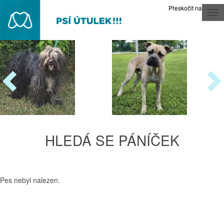
Přeskočit na obsah
Tog
nav
HLEDÁ SE PÁNÍČEK
Pes nebyl nalezen.