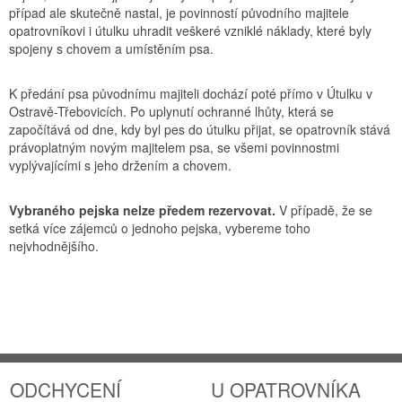
případ ale skutečně nastal, je povinností původního majitele
opatrovníkovi i útulku uhradit veškeré vzniklé náklady, které byly
spojeny s chovem a umístěním psa.
K předání psa původnímu majiteli dochází poté přímo v Útulku v
Ostravě-Třebovicích. Po uplynutí ochranné lhůty, která se
započítává od dne, kdy byl pes do útulku přijat, se opatrovník stává
právoplatným novým majitelem psa, se všemi povinnostmi
vyplývajícími s jeho držením a chovem.
Vybraného pejska nelze předem rezervovat.
V případě, že se
setká více zájemců o jednoho pejska, vybereme toho
nejvhodnějšího.
ODCHYCENÍ
U OPATROVNÍKA